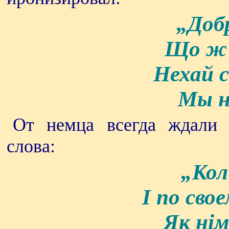
„Доб
Що ж 
Нехай 
Мы н
От немца всегда ждали 
слова:
„Кол
I по сво
Як нім