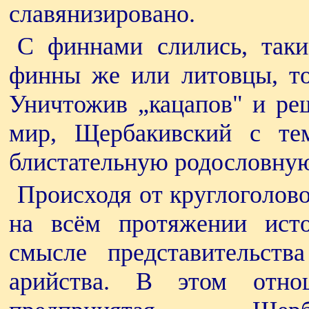
славянизировано.
С финнами слились, таки
финны же или литовцы, то
Уничтожив „кацапов" и ре
мир, Щербакивский с те
блистательную родословну
Происходя от круглоголово
на всём протяжении ист
смысле представительст
арийства. В этом отно