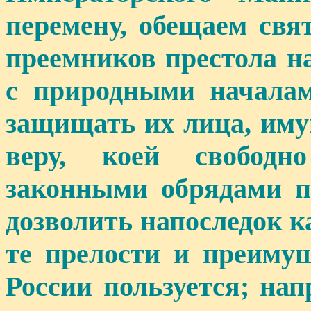
перемену, обещаем свя
преемников престола н
с природными началам
защищать их лица, им
веру, коей свободн
законными обрядами п
дозволить напоследок к
те прелости и преиму
России пользуется; нап