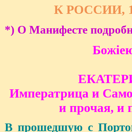
К РОССИИ, 17
*) О Манифесте подробн
Божiе
ЕКАТЕР
Императрица и Само
и прочая, и 
В прошедшую с Портой